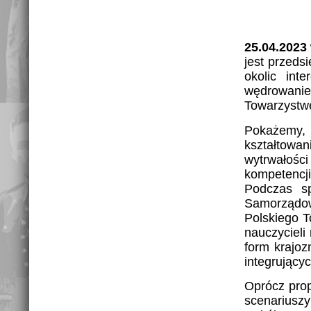
25.04.2023
jest przeds
okolic int
wędrowanie 
Towarzystw
Pokażemy, 
kształtowan
wytrwałośc
kompetencji
Podczas sp
Samorządow
Polskiego T
nauczycieli
form krajoz
integrujący
Oprócz prop
scenariusz