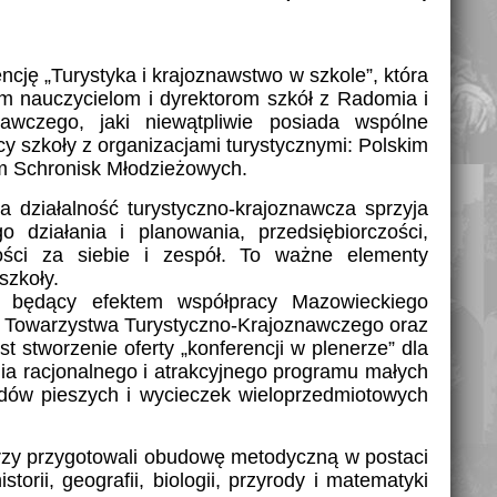
ję „Turystyka i krajoznawstwo w szkole”, która
m nauczycielom i dyrektorom szkół z Radomia i
wawczego, jaki niewątpliwie posiada wspólne
y szkoły z organizacjami turystycznymi: Polskim
m Schronisk Młodzieżowych.
działalność turystyczno-krajoznawcza sprzyja
o działania i planowania, przedsiębiorczości,
ności za siebie
i zespół. To ważne elementy
szkoły.
y, będący efektem współpracy Mazowieckiego
 Towarzystwa Turystyczno-Krajoznawczego oraz
 stworzenie oferty „konferencji w plenerze” dla
ia racjonalnego i atrakcyjnego programu małych
rajdów pieszych i wycieczek wieloprzedmiotowych
rzy przygotowali obudowę metodyczną w postaci
storii, geografii, biologii, przyrody i matematyki