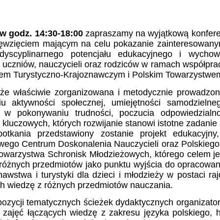
 w godz. 14:30-18:00
zapraszamy na wyjątkową konferenc
ięwzięciem mającym na celu pokazanie zainteresowany
erdyscyplinarnego potencjału edukacyjnego i wycho
uczniów, nauczycieli oraz rodziców w ramach współprac
em Turystyczno-Krajoznawczym i Polskim Towarzystwe
że właściwie zorganizowana i metodycznie prowadzona 
iu aktywności społecznej, umiejętności samodzielneg
i w pokonywaniu trudności, poczucia odpowiedzial
 kluczowych, których rozwijanie stanowi istotne zadanie 
otkania przedstawiony zostanie projekt edukacyjn
ego Centrum Doskonalenia Nauczycieli oraz Polskiego
owarzystwa Schronisk Młodzieżowych, którego celem jest
 różnych przedmiotów jako punktu wyjścia do opracowan
nawstwa i turystyki dla dzieci i młodzieży w postaci 
ch wiedzę z różnych przedmiotów nauczania.
ozycji tematycznych ścieżek dydaktycznych organizato
y zajęć łączących wiedzę
z zakresu języka polskiego, hi