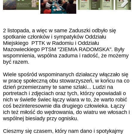
Next
2 listopada, a więc w same Zaduszki odbyło się
spotkanie członków i sympatyków Oddziału
Miejskiego PTTK w Radomiu i Oddziału
Mazowieckiego PTSM "ZIEMIA RADOMSKA". Były
wspomnienia, wspólna zaduma i radość, że możemy
być razem.
Wiele spośród wspominanych działaczy włączało się
w pracę społeczną obu stowarzyszeń, w końcu na co
dzień przemierzamy te same szlaki... Ludzi na
portretach i zdjęciach oraz tych, którzy opowiadali o
nich w świetle świec łączy wiara w to, że warto robić
coś bezinteresownie dla drugiego człowieka. Łączy
ich też miłość do wędrowania, do wiatru we włosach i
wspólnej biesiady przy ognisku.
Cieszmy się czasem, który nam dano i spotykajmy