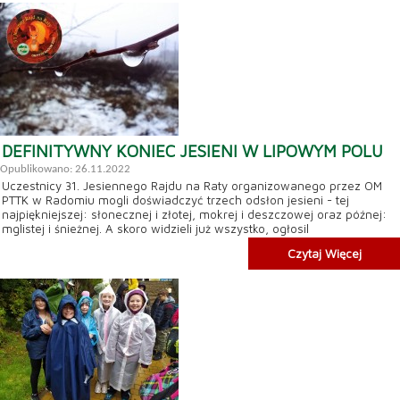
DEFINITYWNY KONIEC JESIENI W LIPOWYM POLU
Opublikowano: 26.11.2022
Uczestnicy 31. Jesiennego Rajdu na Raty organizowanego przez OM
PTTK w Radomiu mogli doświadczyć trzech odsłon jesieni - tej
najpiękniejszej: słonecznej i złotej, mokrej i deszczowej oraz późnej:
mglistej i śnieżnej. A skoro widzieli już wszystko, ogłosil
Czytaj Więcej