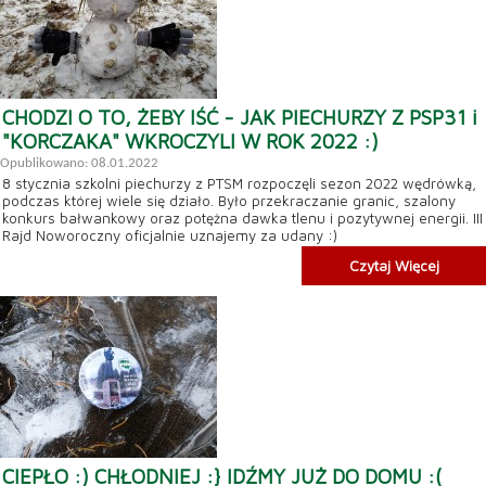
CHODZI O TO, ŻEBY IŚĆ - JAK PIECHURZY Z PSP31 i
"KORCZAKA" WKROCZYLI W ROK 2022 :)
Opublikowano: 08.01.2022
8 stycznia szkolni piechurzy z PTSM rozpoczęli sezon 2022 wędrówką,
podczas której wiele się działo. Było przekraczanie granic, szalony
konkurs bałwankowy oraz potężna dawka tlenu i pozytywnej energii. III
Rajd Noworoczny oficjalnie uznajemy za udany :)
Czytaj Więcej
CIEPŁO :) CHŁODNIEJ :} IDŹMY JUŻ DO DOMU :(