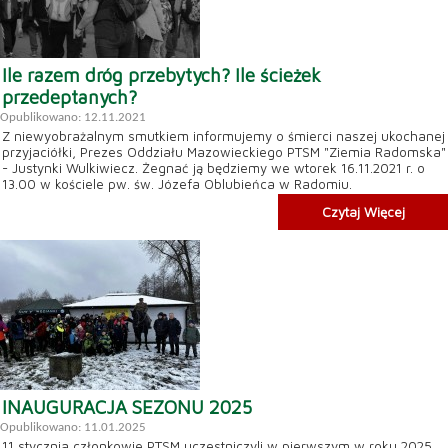
Ile razem dróg przebytych? Ile ścieżek
przedeptanych?
Opublikowano: 12.11.2021
Z niewyobrażalnym smutkiem informujemy o śmierci naszej ukochanej
przyjaciółki, Prezes Oddziału Mazowieckiego PTSM "Ziemia Radomska"
- Justynki Wulkiwiecz. Żegnać ją będziemy we wtorek 16.11.2021 r. o
13.00 w kościele pw. św. Józefa Oblubieńca w Radomiu.
Czytaj Więcej
INAUGURACJA SEZONU 2025
Opublikowano: 11.01.2025
11 stycznia członkowie PTSM uczestniczyli w pierwszym w roku 2025