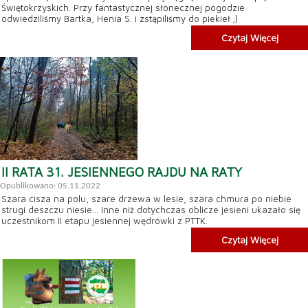
Świętokrzyskich. Przy fantastycznej słonecznej pogodzie
odwiedziliśmy Bartka, Henia S. i zstąpiliśmy do piekieł ;)
Czytaj Więcej
II RATA 31. JESIENNEGO RAJDU NA RATY
Opublikowano: 05.11.2022
Szara cisza na polu, szare drzewa w lesie, szara chmura po niebie
strugi deszczu niesie... Inne niż dotychczas oblicze jesieni ukazało się
uczestnikom II etapu jesiennej wędrówki z PTTK.
Czytaj Więcej