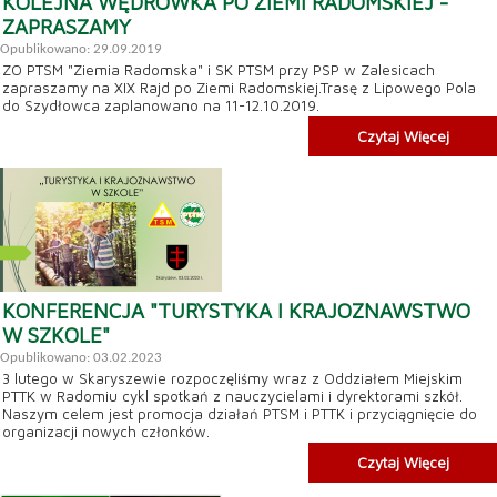
KOLEJNA WĘDRÓWKA PO ZIEMI RADOMSKIEJ -
ZAPRASZAMY
Opublikowano: 29.09.2019
ZO PTSM "Ziemia Radomska" i SK PTSM przy PSP w Zalesicach
zapraszamy na XIX Rajd po Ziemi Radomskiej.Trasę z Lipowego Pola
do Szydłowca zaplanowano na 11-12.10.2019.
Czytaj Więcej
KONFERENCJA "TURYSTYKA I KRAJOZNAWSTWO
W SZKOLE"
Opublikowano: 03.02.2023
3 lutego w Skaryszewie rozpoczęliśmy wraz z Oddziałem Miejskim
PTTK w Radomiu cykl spotkań z nauczycielami i dyrektorami szkół.
Naszym celem jest promocja działań PTSM i PTTK i przyciągnięcie do
organizacji nowych członków.
Czytaj Więcej