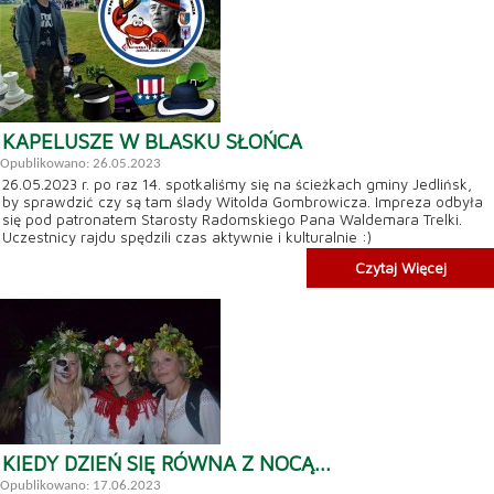
KAPELUSZE W BLASKU SŁOŃCA
Opublikowano: 26.05.2023
26.05.2023 r. po raz 14. spotkaliśmy się na ścieżkach gminy Jedlińsk,
by sprawdzić czy są tam ślady Witolda Gombrowicza. Impreza odbyła
się pod patronatem Starosty Radomskiego Pana Waldemara Trelki.
Uczestnicy rajdu spędzili czas aktywnie i kulturalnie :)
Czytaj Więcej
KIEDY DZIEŃ SIĘ RÓWNA Z NOCĄ...
Opublikowano: 17.06.2023