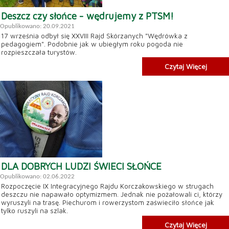
Deszcz czy słońce - wędrujemy z PTSM!
Opublikowano: 20.09.2021
17 września odbył się XXVIII Rajd Skórzanych "Wędrówka z
pedagogiem". Podobnie jak w ubiegłym roku pogoda nie
rozpieszczała turystów.
Czytaj Więcej
DLA DOBRYCH LUDZI ŚWIECI SŁOŃCE
Opublikowano: 02.06.2022
Rozpoczęcie IX Integracyjnego Rajdu Korczakowskiego w strugach
deszczu nie napawało optymizmem. Jednak nie pożałowali ci, którzy
wyruszyli na trasę. Piechurom i rowerzystom zaświeciło słońce jak
tylko ruszyli na szlak.
Czytaj Więcej