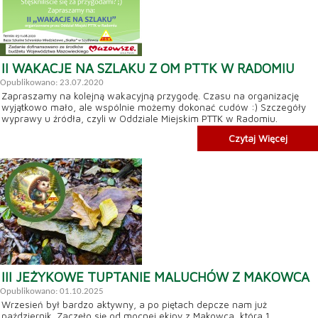
II WAKACJE NA SZLAKU Z OM PTTK W RADOMIU
Opublikowano: 23.07.2020
Zapraszamy na kolejną wakacyjną przygodę. Czasu na organizację
wyjątkowo mało, ale wspólnie możemy dokonać cudów :) Szczegóły
wyprawy u źródła, czyli w Oddziale Miejskim PTTK w Radomiu.
Czytaj Więcej
III JEŻYKOWE TUPTANIE MALUCHÓW Z MAKOWCA
Opublikowano: 01.10.2025
Wrzesień był bardzo aktywny, a po piętach depcze nam już
październik. Zaczęło się od mocnej ekipy z Makowca, która 1