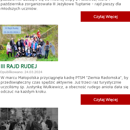
października zorganizowała III Jeżykowe Tuptanie - rajd pieszy dla
młodszych uczniów.
Czytaj Więcej
III RAJD RUDEJ
Opublikowano: 24.03.2024
W marcu Małopolska przyciągnęła kadrę PTSM "Ziemia Radomska", by
przedświąteczny czas spędzić aktywnie. Już trzeci raz turystycznie
uczciliśmy śp. Justynkę Wulkiewicz, a obecność rudego anioła dała się
odczuć na każdym kroku.
Czytaj Więcej