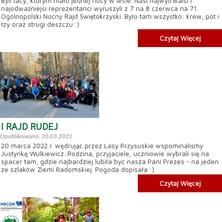
Byli tacy, którym mało jednej nocy w lesie. Nasi najwytrwalsi i
najodważniejsi reprezentanci wyruszyli z 7 na 8 czerwca na 71.
Ogólnopolski Nocny Rajd Świętokrzyski. Było tam wszystko: krew, pot i
łzy oraz strugi deszczu :)
Czytaj Więcej
I RAJD RUDEJ
Opublikowano: 20.03.2022
20 marca 2022 r. wędrując przez Lasy Przysuskie wspominaliśmy
Justynkę Wulkiewicz. Rodzina, przyjaciele, uczniowie wybrali się na
spacer tam, gdzie najbardziej lubiła być nasza Pani Prezes - na jeden
ze szlaków Ziemi Radomskiej. Pogoda dopisała :)
Czytaj Więcej