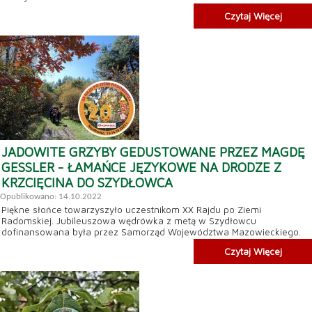
Czytaj Więcej
JADOWITE GRZYBY GEDUSTOWANE PRZEZ MAGDĘ
GESSLER - ŁAMAŃCE JĘZYKOWE NA DRODZE Z
KRZCIĘCINA DO SZYDŁOWCA
Opublikowano: 14.10.2022
Piękne słońce towarzyszyło uczestnikom XX Rajdu po Ziemi
Radomskiej. Jubileuszowa wędrówka z metą w Szydłowcu
dofinansowana była przez Samorząd Województwa Mazowieckiego.
Czytaj Więcej