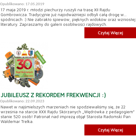
Opublikowano: 17.05.2019
17 maja 2019 r. młodzi piechurzy ruszyli na trasę XII Rajdu
Gombrowicza. Tradycyjnie już najodważniejsi odbyli całą drogę w...
spódnicach :) Nie zabrakło śpiewów, pięknych widoków oraz wzniosłej
literatury. Zapraszamy do galerii osobliwości rajdowych.
Czytaj Więcej
JUBILEUSZ Z REKORDEM FREKWENCJI :)
Opublikowano: 22.09.2023
Nawet w najśmielszych marzeniach nie spodziewaliśmy się, że 22
września na starcie XXX Rajdu Skórzanych „Wędrówka z pedagogiem”
stanie 520 osób! Patronat nad imprezą objął Starosta Radomski Pan
Waldemar Trelka.
Czytaj Więcej