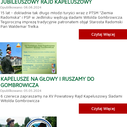
JUBILEUSZOWY RAJD KAPELUSZOWY
Opublikowano: 06.06.2024
15 lat - dokładnie tak długo młodzi turyści wraz z PTSM "Ziemia
Radomska" i PSP w Jedlińsku wędrują śladami Witolda Gombrowicza.
Tegoroczną imprezę tradycyjnie patronatem objął Starosta Radomski
Pan Waldemar Trelka.
Czytaj Więcej
KAPELUSZE NA GŁOWY I RUSZAMY DO
GOMBROWICZA
Opublikowano: 05.05.2024
6 czerwca zapraszamy na XV Powiatowy Rajd Kapeluszowy Śladami
Witolda Gombrowicza
Czytaj Więcej