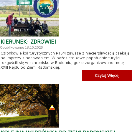
KIERUNEK: ZDROWIE!
Opublikowano: 18.10.2025
Członkowie kół turystycznych PTSM zawsze z niecierpliwością czekają
na imprezy z nocowaniem. W październikowe popołudnie turyści
rozgościli się w schronisku w Radomiu, gdzie zorganizowano metę
XXIII Rajdu po Ziemi Radomskiej.
Czytaj Więcej