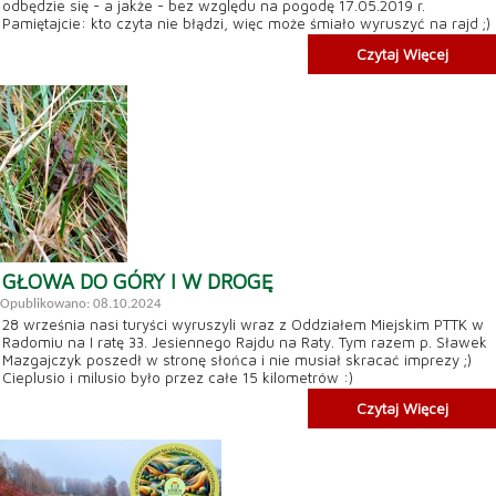
odbędzie się - a jakże - bez względu na pogodę 17.05.2019 r.
Pamiętajcie: kto czyta nie błądzi, więc może śmiało wyruszyć na rajd ;)
Czytaj Więcej
GŁOWA DO GÓRY I W DROGĘ
Opublikowano: 08.10.2024
28 września nasi turyści wyruszyli wraz z Oddziałem Miejskim PTTK w
Radomiu na I ratę 33. Jesiennego Rajdu na Raty. Tym razem p. Sławek
Mazgajczyk poszedł w stronę słońca i nie musiał skracać imprezy ;)
Cieplusio i milusio było przez całe 15 kilometrów :)
Czytaj Więcej