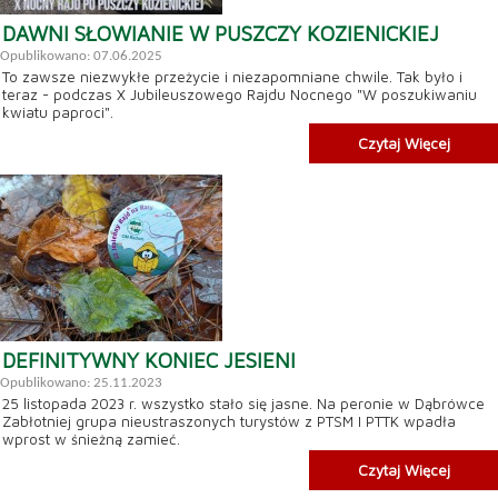
DAWNI SŁOWIANIE W PUSZCZY KOZIENICKIEJ
Opublikowano: 07.06.2025
To zawsze niezwykłe przeżycie i niezapomniane chwile. Tak było i
teraz - podczas X Jubileuszowego Rajdu Nocnego "W poszukiwaniu
kwiatu paproci".
Czytaj Więcej
DEFINITYWNY KONIEC JESIENI
Opublikowano: 25.11.2023
25 listopada 2023 r. wszystko stało się jasne. Na peronie w Dąbrówce
Zabłotniej grupa nieustraszonych turystów z PTSM I PTTK wpadła
wprost w śnieżną zamieć.
Czytaj Więcej