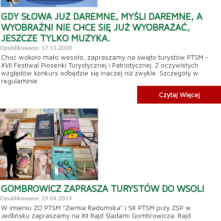
GDY SŁOWA JUŻ DAREMNE, MYŚLI DAREMNE, A
WYOBRAŹNI NIE CHCE SIĘ JUŻ WYOBRAŻAĆ,
JESZCZE TYLKO MUZYKA.
Opublikowano: 17.11.2020
Choć wokoło mało wesoło, zapraszamy na święto turystów PTSM -
XVII Festiwal Piosenki Turystycznej i Patriotycznej. Z oczywistych
względów konkurs odbędzie się inaczej niż zwykle. Szczegóły w
regulaminie.
Czytaj Więcej
GOMBROWICZ ZAPRASZA TURYSTÓW DO WSOLI
Opublikowano: 29.04.2019
W imieniu ZO PTSM "Ziemia Radomska" i SK PTSM przy ZSP w
Jedlińsku zapraszamy na XII Rajd Śladami Gombrowicza. Rajd