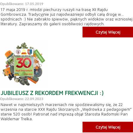
Opublikowano: 17.05.2019
17 maja 2019 r. młodzi piechurzy ruszyli na trasę XII Rajdu
Gombrowicza. Tradycyjnie już najodważniejsi odbyli całą drogę w...
spódnicach :) Nie zabrakło śpiewów, pięknych widoków oraz wzniosłej
literatury. Zapraszamy do galerii osobliwości rajdowych.
Czytaj Więcej
JUBILEUSZ Z REKORDEM FREKWENCJI :)
Opublikowano: 22.09.2023
Nawet w najśmielszych marzeniach nie spodziewaliśmy się, że 22
września na starcie XXX Rajdu Skórzanych „Wędrówka z pedagogiem”
stanie 520 osób! Patronat nad imprezą objął Starosta Radomski Pan
Waldemar Trelka.
Czytaj Więcej