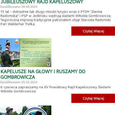
JUBILEUSZOWY RAJD KAPELUSZOWY
Opublikowano: 06.06.2024
15 lat - dokładnie tak długo młodzi turyści wraz z PTSM "Ziemia
Radomska" i PSP w Jedlińsku wędrują śladami Witolda Gombrowicza.
Tegoroczną imprezę tradycyjnie patronatem objął Starosta Radomski
Pan Waldemar Trelka.
Czytaj Więcej
KAPELUSZE NA GŁOWY I RUSZAMY DO
GOMBROWICZA
Opublikowano: 05.05.2024
6 czerwca zapraszamy na XV Powiatowy Rajd Kapeluszowy Śladami
Witolda Gombrowicza
Czytaj Więcej