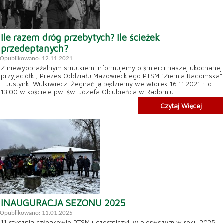
Ile razem dróg przebytych? Ile ścieżek
przedeptanych?
Opublikowano: 12.11.2021
Z niewyobrażalnym smutkiem informujemy o śmierci naszej ukochanej
przyjaciółki, Prezes Oddziału Mazowieckiego PTSM "Ziemia Radomska"
- Justynki Wulkiwiecz. Żegnać ją będziemy we wtorek 16.11.2021 r. o
13.00 w kościele pw. św. Józefa Oblubieńca w Radomiu.
Czytaj Więcej
INAUGURACJA SEZONU 2025
Opublikowano: 11.01.2025
11 stycznia członkowie PTSM uczestniczyli w pierwszym w roku 2025