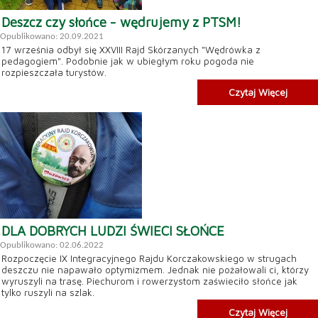
Deszcz czy słońce - wędrujemy z PTSM!
Opublikowano: 20.09.2021
17 września odbył się XXVIII Rajd Skórzanych "Wędrówka z
pedagogiem". Podobnie jak w ubiegłym roku pogoda nie
rozpieszczała turystów.
Czytaj Więcej
DLA DOBRYCH LUDZI ŚWIECI SŁOŃCE
Opublikowano: 02.06.2022
Rozpoczęcie IX Integracyjnego Rajdu Korczakowskiego w strugach
deszczu nie napawało optymizmem. Jednak nie pożałowali ci, którzy
wyruszyli na trasę. Piechurom i rowerzystom zaświeciło słońce jak
tylko ruszyli na szlak.
Czytaj Więcej