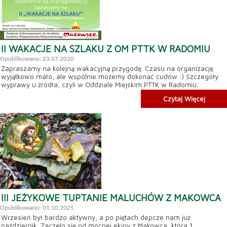
II WAKACJE NA SZLAKU Z OM PTTK W RADOMIU
Opublikowano: 23.07.2020
Zapraszamy na kolejną wakacyjną przygodę. Czasu na organizację
wyjątkowo mało, ale wspólnie możemy dokonać cudów :) Szczegóły
wyprawy u źródła, czyli w Oddziale Miejskim PTTK w Radomiu.
Czytaj Więcej
III JEŻYKOWE TUPTANIE MALUCHÓW Z MAKOWCA
Opublikowano: 01.10.2025
Wrzesień był bardzo aktywny, a po piętach depcze nam już
październik. Zaczęło się od mocnej ekipy z Makowca, która 1