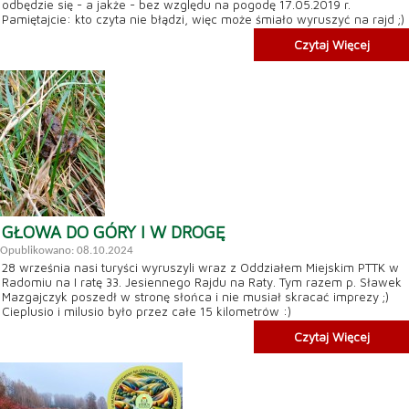
odbędzie się - a jakże - bez względu na pogodę 17.05.2019 r.
Pamiętajcie: kto czyta nie błądzi, więc może śmiało wyruszyć na rajd ;)
Czytaj Więcej
GŁOWA DO GÓRY I W DROGĘ
Opublikowano: 08.10.2024
28 września nasi turyści wyruszyli wraz z Oddziałem Miejskim PTTK w
Radomiu na I ratę 33. Jesiennego Rajdu na Raty. Tym razem p. Sławek
Mazgajczyk poszedł w stronę słońca i nie musiał skracać imprezy ;)
Cieplusio i milusio było przez całe 15 kilometrów :)
Czytaj Więcej