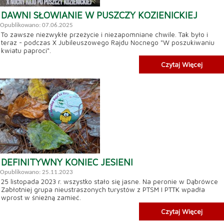
DAWNI SŁOWIANIE W PUSZCZY KOZIENICKIEJ
Opublikowano: 07.06.2025
To zawsze niezwykłe przeżycie i niezapomniane chwile. Tak było i
teraz - podczas X Jubileuszowego Rajdu Nocnego "W poszukiwaniu
kwiatu paproci".
Czytaj Więcej
DEFINITYWNY KONIEC JESIENI
Opublikowano: 25.11.2023
25 listopada 2023 r. wszystko stało się jasne. Na peronie w Dąbrówce
Zabłotniej grupa nieustraszonych turystów z PTSM I PTTK wpadła
wprost w śnieżną zamieć.
Czytaj Więcej