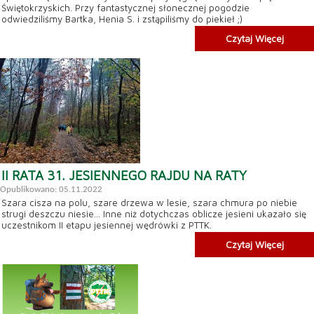
Świętokrzyskich. Przy fantastycznej słonecznej pogodzie
odwiedziliśmy Bartka, Henia S. i zstąpiliśmy do piekieł ;)
Czytaj Więcej
II RATA 31. JESIENNEGO RAJDU NA RATY
Opublikowano: 05.11.2022
Szara cisza na polu, szare drzewa w lesie, szara chmura po niebie
strugi deszczu niesie... Inne niż dotychczas oblicze jesieni ukazało się
uczestnikom II etapu jesiennej wędrówki z PTTK.
Czytaj Więcej