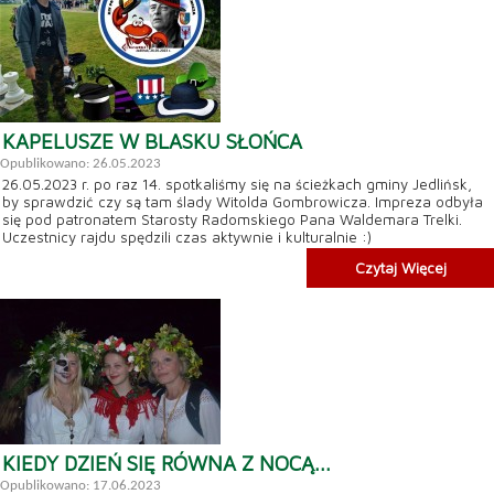
KAPELUSZE W BLASKU SŁOŃCA
Opublikowano: 26.05.2023
26.05.2023 r. po raz 14. spotkaliśmy się na ścieżkach gminy Jedlińsk,
by sprawdzić czy są tam ślady Witolda Gombrowicza. Impreza odbyła
się pod patronatem Starosty Radomskiego Pana Waldemara Trelki.
Uczestnicy rajdu spędzili czas aktywnie i kulturalnie :)
Czytaj Więcej
KIEDY DZIEŃ SIĘ RÓWNA Z NOCĄ...
Opublikowano: 17.06.2023