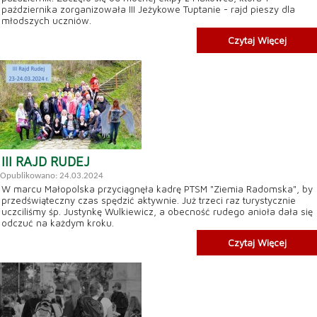
października zorganizowała III Jeżykowe Tuptanie - rajd pieszy dla
młodszych uczniów.
Czytaj Więcej
III RAJD RUDEJ
Opublikowano: 24.03.2024
W marcu Małopolska przyciągnęła kadrę PTSM "Ziemia Radomska", by
przedświąteczny czas spędzić aktywnie. Już trzeci raz turystycznie
uczciliśmy śp. Justynkę Wulkiewicz, a obecność rudego anioła dała się
odczuć na każdym kroku.
Czytaj Więcej