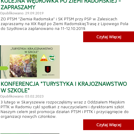
KOLEJNA WĘDRÓWKA PO ZIEMI RADOMSKIEJ -
ZAPRASZAMY
Opublikowano: 29.09.2019
ZO PTSM "Ziemia Radomska" i SK PTSM przy PSP w Zalesicach
zapraszamy na XIX Rajd po Ziemi Radomskiej.Trasę z Lipowego Pola
do Szydłowca zaplanowano na 11-12.10.2019.
Czytaj Więcej
KONFERENCJA "TURYSTYKA I KRAJOZNAWSTWO
W SZKOLE"
Opublikowano: 03.02.2023
3 lutego w Skaryszewie rozpoczęliśmy wraz z Oddziałem Miejskim
PTTK w Radomiu cykl spotkań z nauczycielami i dyrektorami szkół.
Naszym celem jest promocja działań PTSM i PTTK i przyciągnięcie do
organizacji nowych członków.
Czytaj Więcej