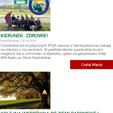
KIERUNEK: ZDROWIE!
Opublikowano: 18.10.2025
Członkowie kół turystycznych PTSM zawsze z niecierpliwością czekają
na imprezy z nocowaniem. W październikowe popołudnie turyści
rozgościli się w schronisku w Radomiu, gdzie zorganizowano metę
XXIII Rajdu po Ziemi Radomskiej.
Czytaj Więcej