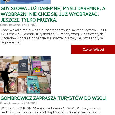
GDY SŁOWA JUŻ DAREMNE, MYŚLI DAREMNE, A
WYOBRAŹNI NIE CHCE SIĘ JUŻ WYOBRAŻAĆ,
JESZCZE TYLKO MUZYKA.
Opublikowano: 17.11.2020
Choć wokoło mało wesoło, zapraszamy na święto turystów PTSM -
XVII Festiwal Piosenki Turystycznej i Patriotycznej. Z oczywistych
względów konkurs odbędzie się inaczej niż zwykle. Szczegóły w
regulaminie.
Czytaj Więcej
GOMBROWICZ ZAPRASZA TURYSTÓW DO WSOLI
Opublikowano: 29.04.2019
W imieniu ZO PTSM "Ziemia Radomska" i SK PTSM przy ZSP w
Jedlińsku zapraszamy na XII Rajd Śladami Gombrowicza. Rajd