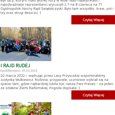
Byli tacy, którym mało jednej nocy w lesie. Nasi najwytrwalsi i
najodważniejsi reprezentanci wyruszyli z 7 na 8 czerwca na 71.
Ogólnopolski Nocny Rajd Świętokrzyski. Było tam wszystko: krew, pot i
łzy oraz strugi deszczu :)
Czytaj Więcej
I RAJD RUDEJ
Opublikowano: 20.03.2022
20 marca 2022 r. wędrując przez Lasy Przysuskie wspominaliśmy
Justynkę Wulkiewicz. Rodzina, przyjaciele, uczniowie wybrali się na
spacer tam, gdzie najbardziej lubiła być nasza Pani Prezes - na jeden
ze szlaków Ziemi Radomskiej. Pogoda dopisała :)
Czytaj Więcej