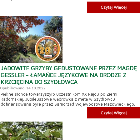
Czytaj Więcej
JADOWITE GRZYBY GEDUSTOWANE PRZEZ MAGDĘ
GESSLER - ŁAMAŃCE JĘZYKOWE NA DRODZE Z
KRZCIĘCINA DO SZYDŁOWCA
Opublikowano: 14.10.2022
Piękne słońce towarzyszyło uczestnikom XX Rajdu po Ziemi
Radomskiej. Jubileuszowa wędrówka z metą w Szydłowcu
dofinansowana była przez Samorząd Województwa Mazowieckiego.
Czytaj Więcej