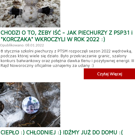
CHODZI O TO, ŻEBY IŚĆ - JAK PIECHURZY Z PSP31 i
"KORCZAKA" WKROCZYLI W ROK 2022 :)
Opublikowano: 08.01.2022
8 stycznia szkolni piechurzy z PTSM rozpoczęli sezon 2022 wędrówką,
podczas której wiele się działo. Było przekraczanie granic, szalony
konkurs bałwankowy oraz potężna dawka tlenu i pozytywnej energii. III
Rajd Noworoczny oficjalnie uznajemy za udany :)
Czytaj Więcej
CIEPŁO :) CHŁODNIEJ :} IDŹMY JUŻ DO DOMU :(