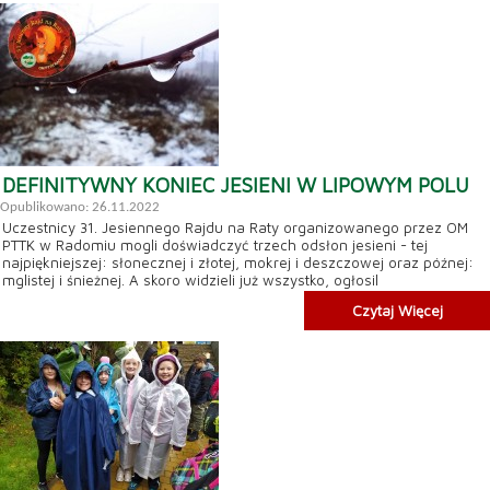
DEFINITYWNY KONIEC JESIENI W LIPOWYM POLU
Opublikowano: 26.11.2022
Uczestnicy 31. Jesiennego Rajdu na Raty organizowanego przez OM
PTTK w Radomiu mogli doświadczyć trzech odsłon jesieni - tej
najpiękniejszej: słonecznej i złotej, mokrej i deszczowej oraz późnej:
mglistej i śnieżnej. A skoro widzieli już wszystko, ogłosil
Czytaj Więcej